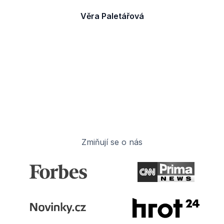
F
Věra Paletářová
m
Slide 2 of 4.
Zmiňují se o nás