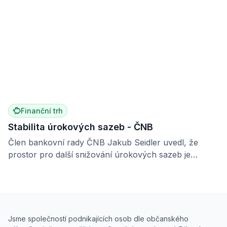
Finanční trh
Stabilita úrokových sazeb - ČNB
Člen bankovní rady ČNB Jakub Seidler uvedl, že
prostor pro další snižování úrokových sazeb je
omezený – sazby zůstávají stabilní kvůli přetrvávající
inflaci ve službách a solidnímu ekonomickému vývoji
Jsme společností podnikajících osob dle občanského