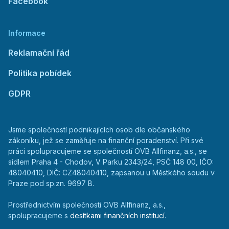
Facebook
Informace
Reklamační řád
Politika pobídek
GDPR
Jsme společností podnikajících osob dle občanského
zákoníku, jež se zaměřuje na finanční poradenství. Při své
práci spolupracujeme se společností OVB Allfinanz, a.s., se
sídlem Praha 4 - Chodov, V Parku 2343/24, PSČ 148 00, IČO:
48040410, DIČ: CZ48040410, zapsanou u Městkého soudu v
Praze pod sp.zn. 9697 B.
Prostřednictvím společnosti OVB Allfinanz, a.s.,
spolupracujeme s
desítkami finančních institucí
.